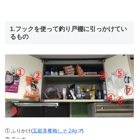
1.フックを使って釣り戸棚に引っかけてい
るもの
① ふりかけ(
五穀美餐梅しそ 24g
)