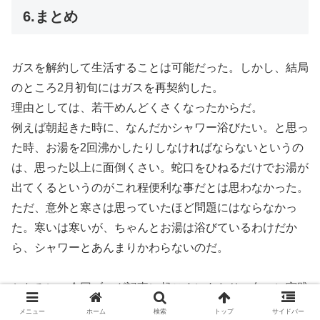
6.まとめ
ガスを解約して生活することは可能だった。しかし、結局
のところ2月初旬にはガスを再契約した。
理由としては、若干めんどくさくなったからだ。
例えば朝起きた時に、なんだかシャワー浴びたい。と思っ
た時、お湯を2回沸かしたりしなければならないというの
は、思った以上に面倒くさい。蛇口をひねるだけでお湯が
出てくるというのがこれ程便利な事だとは思わなかった。
ただ、意外と寒さは思っていたほど問題にはならなかっ
た。寒いは寒いが、ちゃんとお湯は浴びているわけだか
ら、シャワーとあんまりかわらないのだ。
ちなみに、今回ブログ記事に起こすにあたり、久々に実践
してみてわかったことがある。
メニュー
ホーム
検索
トップ
サイドバー