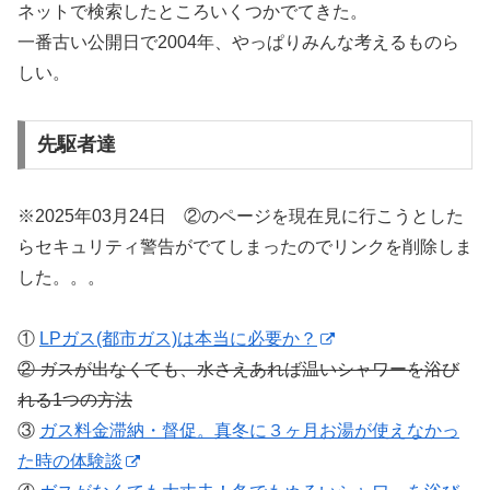
ネットで検索したところいくつかでてきた。
一番古い公開日で2004年、やっぱりみんな考えるものら
しい。
先駆者達
※2025年03月24日 ②のページを現在見に行こうとした
らセキュリティ警告がでてしまったのでリンクを削除しま
した。。。
①
LPガス(都市ガス)は本当に必要か？
② ガスが出なくても、水さえあれば温いシャワーを浴び
れる1つの方法
③
ガス料金滞納・督促。真冬に３ヶ月お湯が使えなかっ
た時の体験談